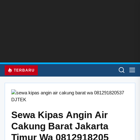
Skip
to
the
content
TERBARU
Sewa Kipas Angin Air
Cakung Barat Jakarta
Timur Wa 0812918205