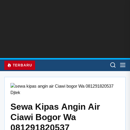
Skip
to
the
content
TERBARU
Sewa Kipas Angin Air
Ciawi Bogor Wa
081291820537