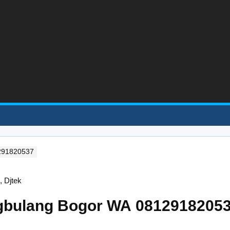
1291820537
ngbulang Bogor WA 0812918205