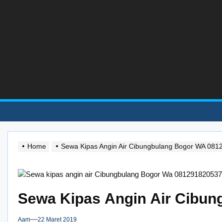
Skip
to
the
content
Home
Sewa Kipas Angin Air Cibungbulang Bogor WA 08
Sewa Kipas Angin Air Cibu
Aam
22 Maret 2019