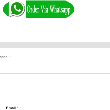
tandai
*
Email
*