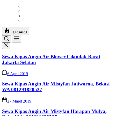
Skip
to
the
content
TERBARU
Sewa Kipas Angin Air Blower Cilandak Barat
Jakarta Selatan
6 April 2019
Sewa Kipas Angin Air MIstyfan Jatiwarna, Bekasi
WA 081291820537
27 Maret 2019
Sewa Kipas Angin Air Mistyfan Harapan Mulya,