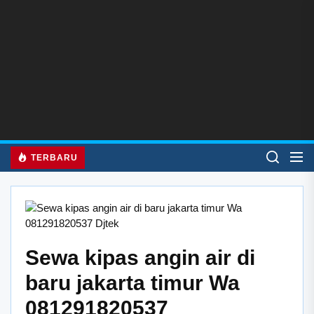
Skip
to
the
content
TERBARU
Sewa kipas angin air di
baru jakarta timur Wa
081291820537