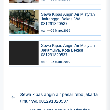
Sewa Kipas Angin Air Mistyfan
Jatirangga, Bekasi WA
081291820537
Aam
26 Maret 2019
Sewa Kipas Angin Air Mistyfan
Jakamulya, Kota Bekasi
081291820537
Aam
25 Maret 2019
Navigasi
Sewa kipas angin air pasar rebo jakarta
pos
Previous
timur Wa 081291820537
post: