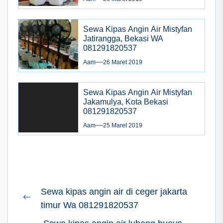
Sewa Kipas Angin Air Mistyfan
Jatirangga, Bekasi WA
081291820537
Aam
26 Maret 2019
Sewa Kipas Angin Air Mistyfan
Jakamulya, Kota Bekasi
081291820537
Aam
25 Maret 2019
Navigasi
Sewa kipas angin air di ceger jakarta
pos
Previous
timur Wa 081291820537
post: