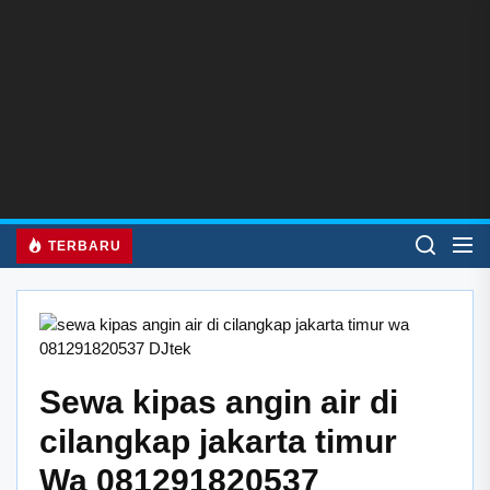
Skip
to
the
content
TERBARU
Sewa kipas angin air di
cilangkap jakarta timur
Wa 081291820537