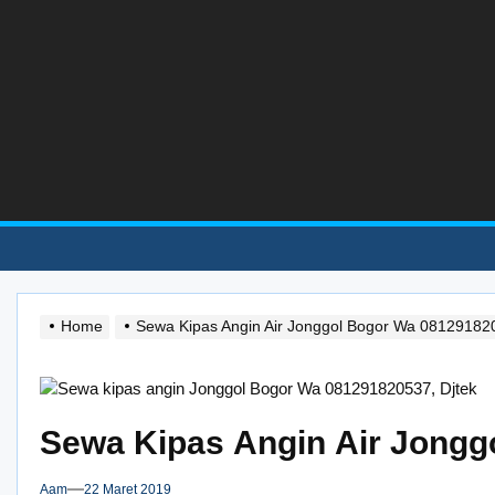
Skip
to
the
content
Home
Sewa Kipas Angin Air Jonggol Bogor Wa 08129182
Sewa Kipas Angin Air Jongg
Aam
22 Maret 2019