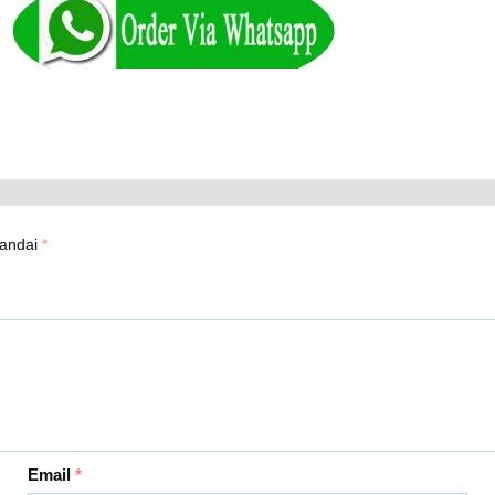
tandai
*
Email
*