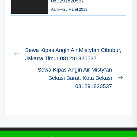
081291820537
Aam
25 Maret 2019
Navigasi
Sewa Kipas Angin Air Mistyfan Cibubur,
pos
Previous
Jakarta Timur 081291820537
post:
Sewa Kipas Angin Air Mistyfan
Bekasi Barat, Kota Bekasi
Next
081291820537
post: