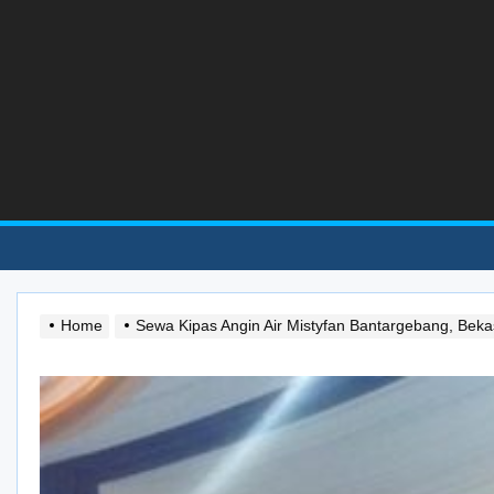
Skip
to
the
content
Home
Sewa Kipas Angin Air Mistyfan Bantargebang, Be