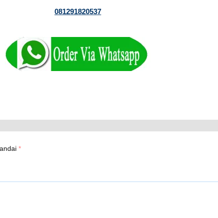
081291820537
tandai
*