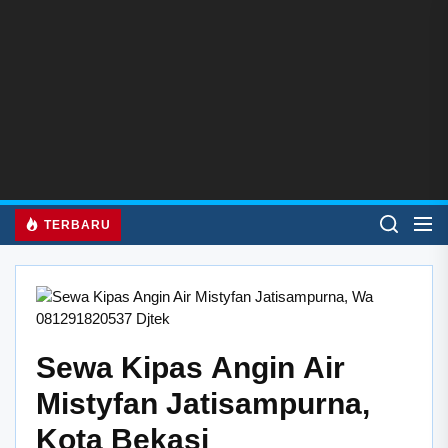
Skip
to
the
content
TERBARU
Sewa Kipas Angin Air
Mistyfan Jatisampurna,
Kota Bekasi