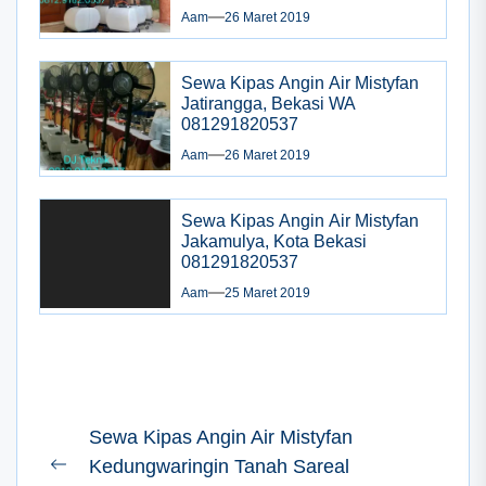
Aam
26 Maret 2019
Sewa Kipas Angin Air Mistyfan
Jatirangga, Bekasi WA
081291820537
Aam
26 Maret 2019
Sewa Kipas Angin Air Mistyfan
Jakamulya, Kota Bekasi
081291820537
Aam
25 Maret 2019
Navigasi
Sewa Kipas Angin Air Mistyfan
pos
Kedungwaringin Tanah Sareal
Previous