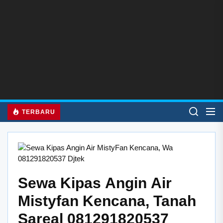
Skip
to
the
content
TERBARU
Sewa Kipas Angin Air
Mistyfan Kencana, Tanah
Sareal 081291820537