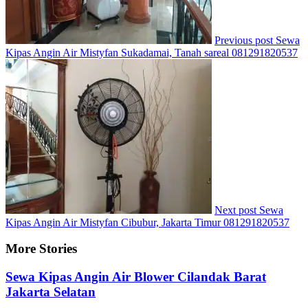
Previous post
Sewa
Kipas Angin Air Mistyfan Sukadamai, Tanah sareal 081291820537
Next post
Sewa
Kipas Angin Air Mistyfan Cibubur, Jakarta Timur 081291820537
More Stories
Sewa Kipas Angin Air Blower Cilandak Barat
Jakarta Selatan