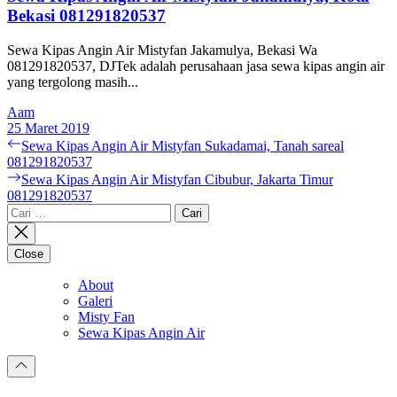
Bekasi 081291820537
Sewa Kipas Angin Air Mistyfan Jakamulya, Bekasi Wa
081291820537, DJTek adalah perusahaan jasa sewa kipas angin air
yang tergolong masih...
Aam
25 Maret 2019
Navigasi
Previous
Sewa Kipas Angin Air Mistyfan Sukadamai, Tanah sareal
post:
081291820537
pos
Next
Sewa Kipas Angin Air Mistyfan Cibubur, Jakarta Timur
post:
081291820537
Cari
untuk:
Close
About
Galeri
Misty Fan
Sewa Kipas Angin Air