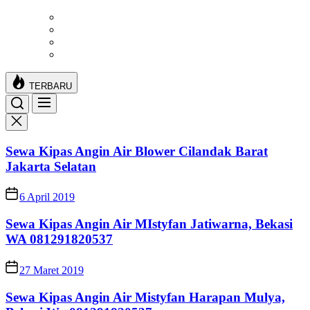
Skip
to
the
content
TERBARU
Sewa Kipas Angin Air Blower Cilandak Barat
Jakarta Selatan
6 April 2019
Sewa Kipas Angin Air MIstyfan Jatiwarna, Bekasi
WA 081291820537
27 Maret 2019
Sewa Kipas Angin Air Mistyfan Harapan Mulya,