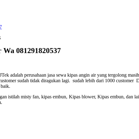
7
r Wa 081291820537
JTek adalah perusahaan jasa sewa kipas angin air yang tergolong mas
ustomer sudah tidak diragukan lagi. sudah lebih dari 1000 customer 
baik.
n istilah misty fan, kipas embun, Kipas blower, Kipas embun, dan lain-
m.