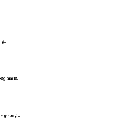
g...
ng masih...
ergolong...