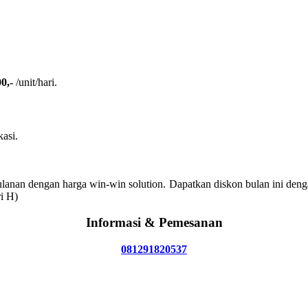
0,-
/unit/hari.
kasi.
anan dengan harga win-win solution. Dapatkan diskon bulan ini deng
i H)
Informasi & Pemesanan
081291820537