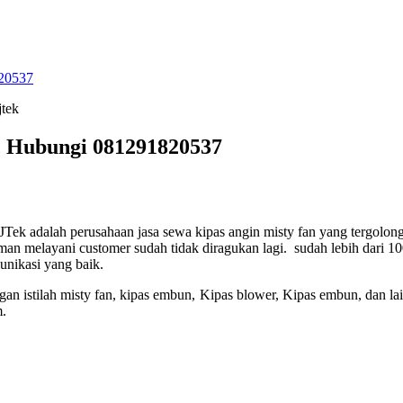
820537
, Hubungi 081291820537
JTek adalah perusahaan jasa sewa kipas angin misty fan yang tergolo
man melayani customer sudah tidak diragukan lagi. sudah lebih dari 
nikasi yang baik.
n istilah misty fan, kipas embun, Kipas blower, Kipas embun, dan lain-
m.