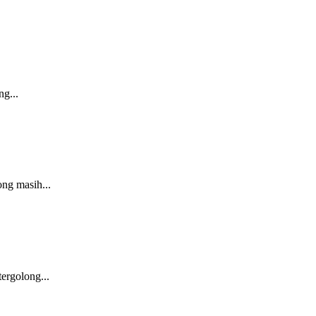
g...
ng masih...
ergolong...