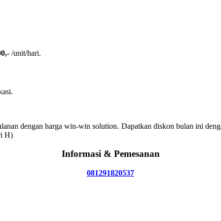
0,-
/unit/hari.
kasi.
anan dengan harga win-win solution. Dapatkan diskon bulan ini deng
i H)
Informasi & Pemesanan
081291820537