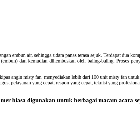
dengan embun air, sehingga udara panas terasa sejuk. Terdapat dua kom
cil (embun) dan kemudian dihembuskan oleh baling-baling. Proses pen
ipas angin misty fan menyediakan lebih dari 100 unit misty fan untu
gus, pelayanan yang cepat, respon yang cepat, teknisi yang profesion
omer biasa digunakan untuk berbagai macam acara sep