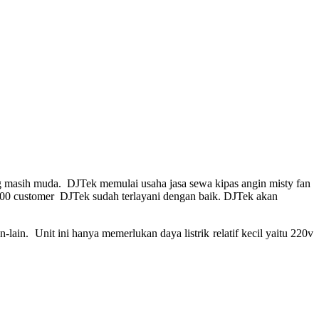
ng masih muda. DJTek memulai usaha jasa sewa kipas angin misty fan
1000 customer DJTek sudah terlayani dengan baik. DJTek akan
lain. Unit ini hanya memerlukan daya listrik relatif kecil yaitu 220v