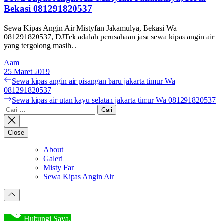
Bekasi 081291820537
Sewa Kipas Angin Air Mistyfan Jakamulya, Bekasi Wa
081291820537, DJTek adalah perusahaan jasa sewa kipas angin air
yang tergolong masih...
Aam
25 Maret 2019
Navigasi
Previous
Sewa kipas angin air pisangan baru jakarta timur Wa
post:
081291820537
pos
Next
Sewa kipas air utan kayu selatan jakarta timur Wa 081291820537
post:
Cari
untuk:
Close
About
Galeri
Misty Fan
Sewa Kipas Angin Air
Hubungi Saya.