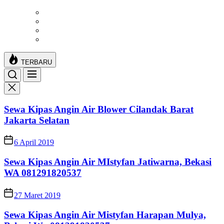
Skip
to
the
content
TERBARU
Sewa Kipas Angin Air Blower Cilandak Barat
Jakarta Selatan
6 April 2019
Sewa Kipas Angin Air MIstyfan Jatiwarna, Bekasi
WA 081291820537
27 Maret 2019
Sewa Kipas Angin Air Mistyfan Harapan Mulya,