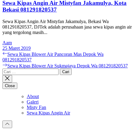
Sewa Kipas Angin Air Mistyfan Jakamulya, Kota
Bekasi 081291820537
Sewa Kipas Angin Air Mistyfan Jakamulya, Bekasi Wa
081291820537, DJTek adalah perusahaan jasa sewa kipas angin air
yang tergolong masih...
Aam
25 Maret 2019
Navigasi
Previous
Sewa Kipas Blower Air Pancoran Mas Depok Wa
post:
081291820537
pos
Next
Sewa Kipas Blower Air Sukmajaya Depok Wa 081291820537
post:
Cari
untuk:
Close
About
Galeri
Misty Fan
Sewa Kipas Angin Air