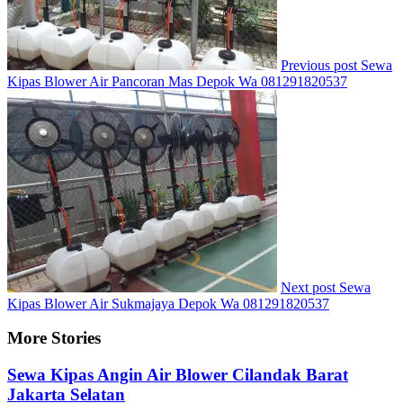
Previous post
Sewa
Kipas Blower Air Pancoran Mas Depok Wa 081291820537
Next post
Sewa
Kipas Blower Air Sukmajaya Depok Wa 081291820537
More Stories
Sewa Kipas Angin Air Blower Cilandak Barat
Jakarta Selatan