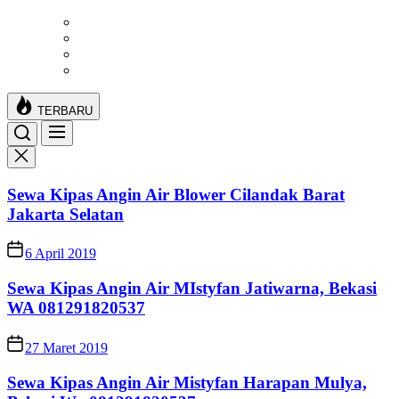
Skip
to
the
content
TERBARU
Sewa Kipas Angin Air Blower Cilandak Barat
Jakarta Selatan
6 April 2019
Sewa Kipas Angin Air MIstyfan Jatiwarna, Bekasi
WA 081291820537
27 Maret 2019
Sewa Kipas Angin Air Mistyfan Harapan Mulya,