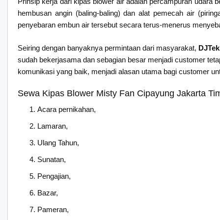
Prinsip kerja dari kipas blower air adalah percampuran udara
hembusan angin (baling-baling) dan alat pemecah air (pirin
penyebaran embun air tersebut secara terus-menerus menyeba
Seiring dengan banyaknya permintaan dari masyarakat,
DJTek
sudah bekerjasama dan sebagian besar menjadi customer tetap 
komunikasi yang baik, menjadi alasan utama bagi customer u
Sewa Kipas Blower Misty Fan Cipayung Jakarta Tim
Acara pernikahan,
Lamaran,
Ulang Tahun,
Sunatan,
Pengajian,
Bazar,
Pameran,