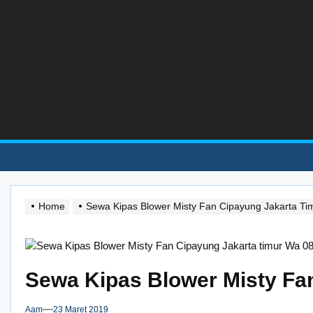
Skip
to
the
content
Home
Sewa Kipas Blower Misty Fan Cipayung Jakarta T
Sewa Kipas Blower Misty Fa
Aam
23 Maret 2019