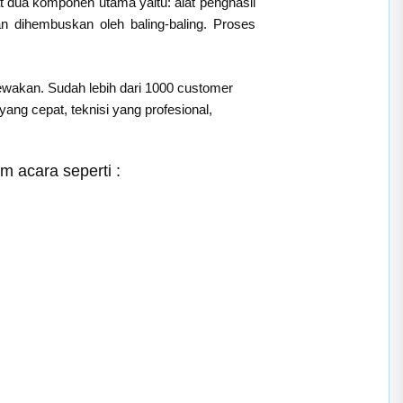
t dua komponen utama yaitu: alat penghasil
an dihembuskan oleh baling-baling. Proses
sewakan. Sudah lebih dari 1000 customer
ng cepat, teknisi yang profesional,
 acara seperti :