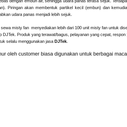
 bebas dengan embun air, sehingga udara panas terasa sejuk. Terdapa
gan). Piringan akan membentuk partikel kecil (embun) dan kemudi
bkan udara panas menjadi lebih sejuk.
sewa misty fan menyediakan lebih dari 100 unit misty fan untuk di
DJTek. Produk yang terawat/bagus, pelayanan yang cepat, respon ya
ntuk selalu menggunakan jasa
DJTek
.
ur oleh customer biasa digunakan untuk berbagai macam