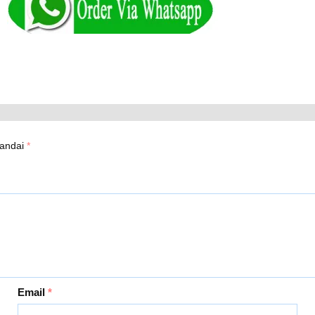
tandai
*
Email
*