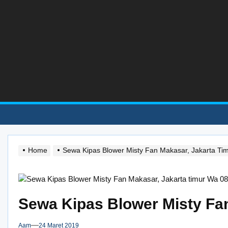
Skip
to
the
content
Home
Sewa Kipas Blower Misty Fan Makasar, Jakarta T
Sewa Kipas Blower Misty Fa
Aam
24 Maret 2019