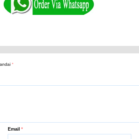
tandai
*
Email
*