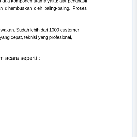
t dua komponen utama yaitu: alat penghasil
an dihembuskan oleh baling-baling. Proses
sewakan. Sudah lebih dari 1000 customer
ng cepat, teknisi yang profesional,
 acara seperti :