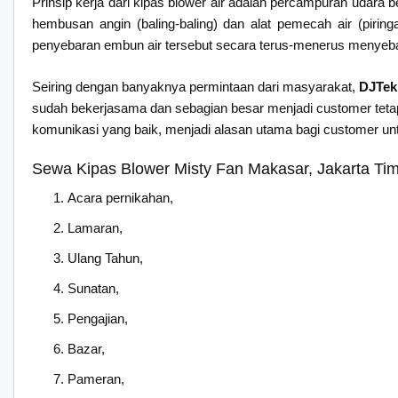
Prinsip kerja dari kipas blower air adalah percampuran udara
hembusan angin (baling-baling) dan alat pemecah air (pirin
penyebaran embun air tersebut secara terus-menerus menyeba
Seiring dengan banyaknya permintaan dari masyarakat,
DJTek
sudah bekerjasama dan sebagian besar menjadi customer tetap 
komunikasi yang baik, menjadi alasan utama bagi customer u
Sewa Kipas Blower Misty Fan Makasar, Jakarta Tim
Acara pernikahan,
Lamaran,
Ulang Tahun,
Sunatan,
Pengajian,
Bazar,
Pameran,