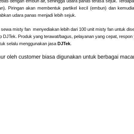
 bebas dengan embun air, sehingga udara panas terasa sejuk. Terdapa
gan). Piringan akan membentuk partikel kecil (embun) dan kemudi
bkan udara panas menjadi lebih sejuk.
sewa misty fan menyediakan lebih dari 100 unit misty fan untuk di
DJTek. Produk yang terawat/bagus, pelayanan yang cepat, respon ya
ntuk selalu menggunakan jasa
DJTek
.
ur oleh customer biasa digunakan untuk berbagai macam