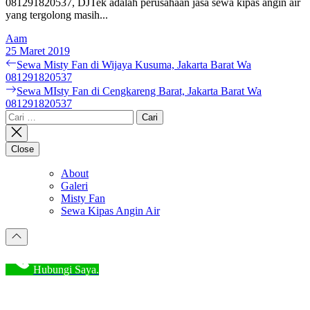
081291820537, DJTek adalah perusahaan jasa sewa kipas angin air
yang tergolong masih...
Aam
25 Maret 2019
Navigasi
Previous
Sewa Misty Fan di Wijaya Kusuma, Jakarta Barat Wa
post:
081291820537
pos
Next
Sewa MIsty Fan di Cengkareng Barat, Jakarta Barat Wa
post:
081291820537
Cari
untuk:
Close
About
Galeri
Misty Fan
Sewa Kipas Angin Air
Hubungi Saya.