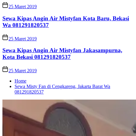
25 Maret 2019
Sewa Kipas Angin Air Mistyfan Kota Baru, Bekasi
Wa 081291820537
25 Maret 2019
Sewa Kipas Angin Air Mistyfan Jakasampurna,
Kota Bekasi 081291820537
25 Maret 2019
Home
Sewa Misty Fan di Cengkareng, Jakarta Barat Wa
081291820537