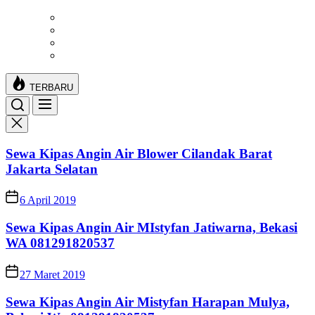
Skip
to
the
content
TERBARU
Sewa Kipas Angin Air Blower Cilandak Barat
Jakarta Selatan
6 April 2019
Sewa Kipas Angin Air MIstyfan Jatiwarna, Bekasi
WA 081291820537
27 Maret 2019
Sewa Kipas Angin Air Mistyfan Harapan Mulya,