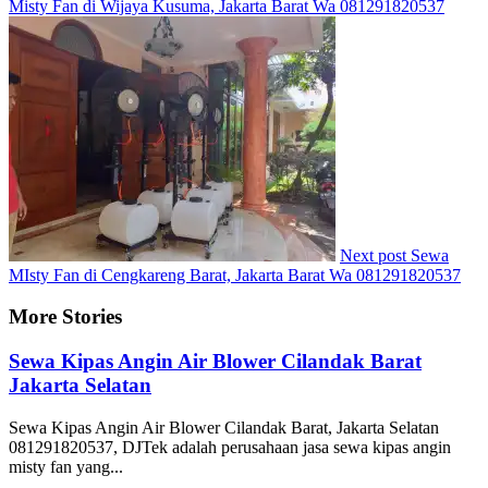
Misty Fan di Wijaya Kusuma, Jakarta Barat Wa 081291820537
Next post
Sewa
MIsty Fan di Cengkareng Barat, Jakarta Barat Wa 081291820537
More Stories
Sewa Kipas Angin Air Blower Cilandak Barat
Jakarta Selatan
Sewa Kipas Angin Air Blower Cilandak Barat, Jakarta Selatan
081291820537, DJTek adalah perusahaan jasa sewa kipas angin
misty fan yang...