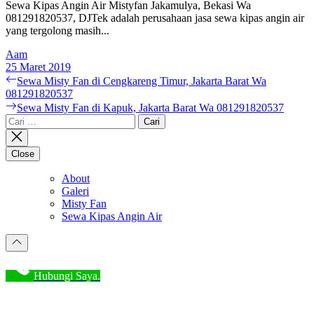
Sewa Kipas Angin Air Mistyfan Jakamulya, Bekasi Wa
081291820537, DJTek adalah perusahaan jasa sewa kipas angin air
yang tergolong masih...
Aam
25 Maret 2019
Navigasi
Previous
Sewa Misty Fan di Cengkareng Timur, Jakarta Barat Wa
post:
081291820537
pos
Next
Sewa Misty Fan di Kapuk, Jakarta Barat Wa 081291820537
post:
Cari
untuk:
Close
About
Galeri
Misty Fan
Sewa Kipas Angin Air
Hubungi Saya.