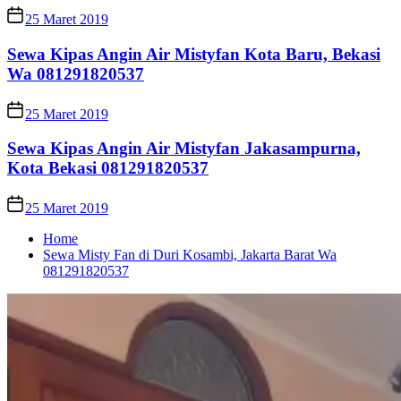
25 Maret 2019
Sewa Kipas Angin Air Mistyfan Kota Baru, Bekasi
Wa 081291820537
25 Maret 2019
Sewa Kipas Angin Air Mistyfan Jakasampurna,
Kota Bekasi 081291820537
25 Maret 2019
Home
Sewa Misty Fan di Duri Kosambi, Jakarta Barat Wa
081291820537