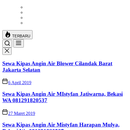
Skip
to
the
content
TERBARU
Sewa Kipas Angin Air Blower Cilandak Barat
Jakarta Selatan
6 April 2019
Sewa Kipas Angin Air MIstyfan Jatiwarna, Bekasi
WA 081291820537
27 Maret 2019
Sewa Kipas Angin Air Mistyfan Harapan Mulya,