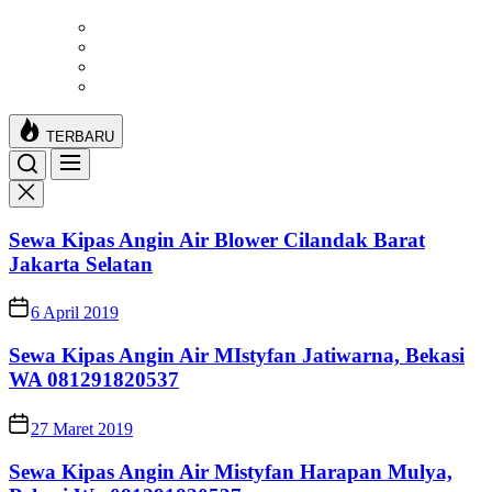
Skip
to
the
content
TERBARU
Sewa Kipas Angin Air Blower Cilandak Barat
Jakarta Selatan
6 April 2019
Sewa Kipas Angin Air MIstyfan Jatiwarna, Bekasi
WA 081291820537
27 Maret 2019
Sewa Kipas Angin Air Mistyfan Harapan Mulya,