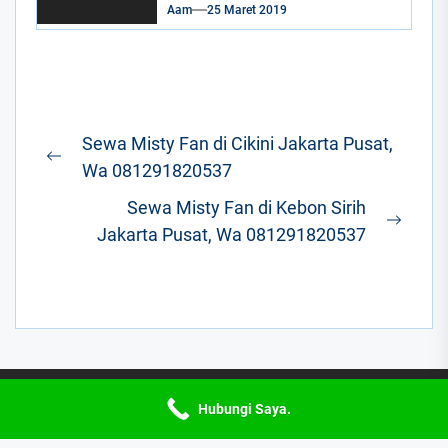
Aam
25 Maret 2019
Navigasi
Sewa Misty Fan di Cikini Jakarta Pusat,
pos
Previous
Wa 081291820537
post:
Sewa Misty Fan di Kebon Sirih
Next
Jakarta Pusat, Wa 081291820537
post:
Hubungi Saya.