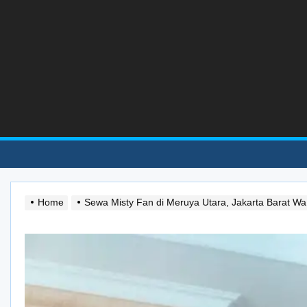
Skip
to
the
content
Home
Sewa Misty Fan di Meruya Utara, Jakarta Barat 