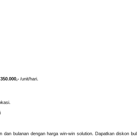
 350.000,-
/unit/hari.
okasi.
i
n dan bulanan dengan harga win-win solution. Dapatkan diskon b