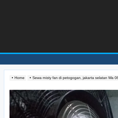
Skip
to
the
content
Home
Sewa misty fan di petogogan, jakarta selatan Wa