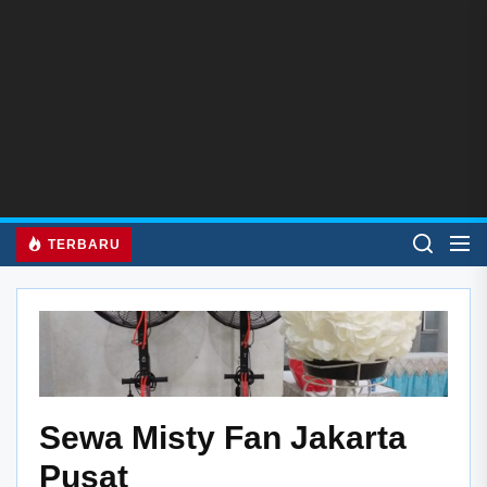
Skip
to
the
content
TERBARU
Sewa Misty Fan Jakarta
Pusat