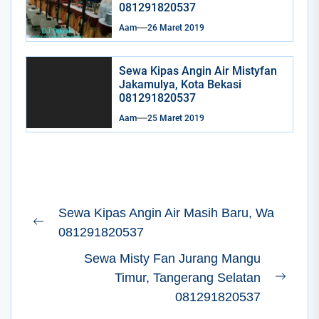
081291820537
Aam
26 Maret 2019
Sewa Kipas Angin Air Mistyfan
Jakamulya, Kota Bekasi
081291820537
Aam
25 Maret 2019
Navigasi
Sewa Kipas Angin Air Masih Baru, Wa
pos
Previous
081291820537
post:
Sewa Misty Fan Jurang Mangu
Timur, Tangerang Selatan
Next
081291820537
post: