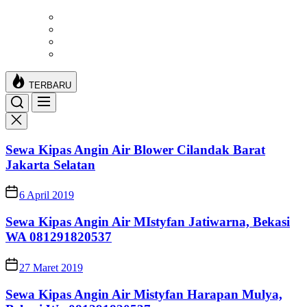
Skip
to
the
content
TERBARU
Sewa Kipas Angin Air Blower Cilandak Barat
Jakarta Selatan
6 April 2019
Sewa Kipas Angin Air MIstyfan Jatiwarna, Bekasi
WA 081291820537
27 Maret 2019
Sewa Kipas Angin Air Mistyfan Harapan Mulya,