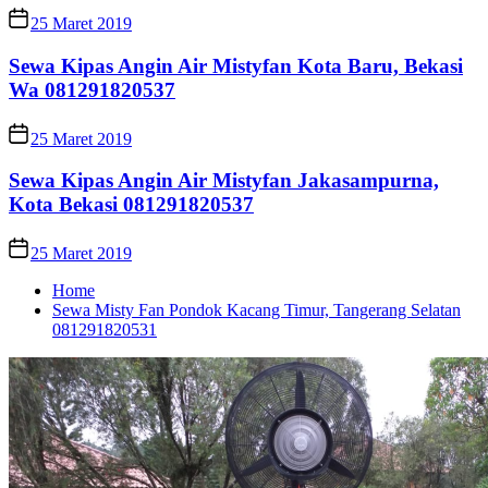
25 Maret 2019
Sewa Kipas Angin Air Mistyfan Kota Baru, Bekasi
Wa 081291820537
25 Maret 2019
Sewa Kipas Angin Air Mistyfan Jakasampurna,
Kota Bekasi 081291820537
25 Maret 2019
Home
Sewa Misty Fan Pondok Kacang Timur, Tangerang Selatan
081291820531