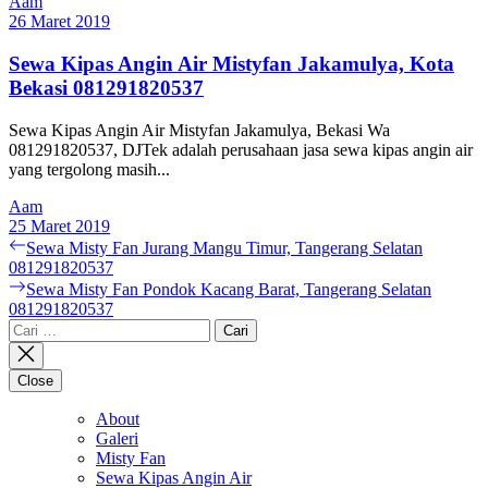
Aam
26 Maret 2019
Sewa Kipas Angin Air Mistyfan Jakamulya, Kota
Bekasi 081291820537
Sewa Kipas Angin Air Mistyfan Jakamulya, Bekasi Wa
081291820537, DJTek adalah perusahaan jasa sewa kipas angin air
yang tergolong masih...
Aam
25 Maret 2019
Navigasi
Previous
Sewa Misty Fan Jurang Mangu Timur, Tangerang Selatan
post:
081291820537
pos
Next
Sewa Misty Fan Pondok Kacang Barat, Tangerang Selatan
post:
081291820537
Cari
untuk:
Close
About
Galeri
Misty Fan
Sewa Kipas Angin Air