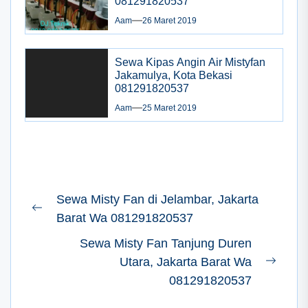
081291820537
Aam
26 Maret 2019
Sewa Kipas Angin Air Mistyfan
Jakamulya, Kota Bekasi
081291820537
Aam
25 Maret 2019
Navigasi
Sewa Misty Fan di Jelambar, Jakarta
pos
Previous
Barat Wa 081291820537
post:
Sewa Misty Fan Tanjung Duren
Utara, Jakarta Barat Wa
Next
081291820537
post: