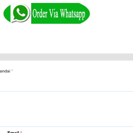
tandai
*
Email
*