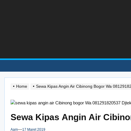
Skip
to
the
content
Home
Sewa Kipas Angin Air Cibinong Bogor Wa 0812918
Sewa Kipas Angin Air Cibin
Aam
17 Maret 2019