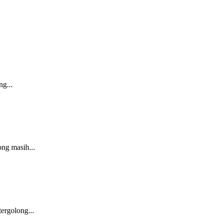
g...
ng masih...
ergolong...