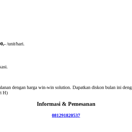
0,-
/unit/hari.
kasi.
anan dengan harga win-win solution. Dapatkan diskon bulan ini deng
i H)
Informasi & Pemesanan
081291820537