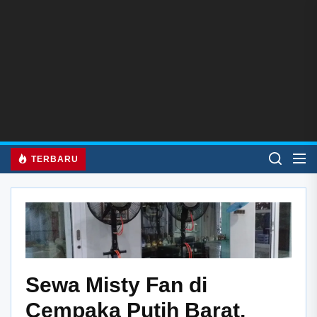
Skip
to
the
content
TERBARU
Sewa Misty Fan di
Cempaka Putih Barat,