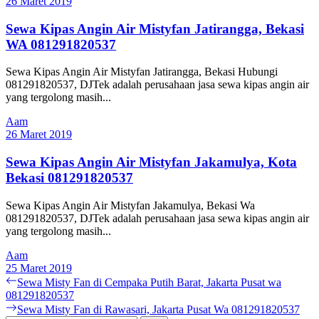
26 Maret 2019
Sewa Kipas Angin Air Mistyfan Jatirangga, Bekasi
WA 081291820537
Sewa Kipas Angin Air Mistyfan Jatirangga, Bekasi Hubungi
081291820537, DJTek adalah perusahaan jasa sewa kipas angin air
yang tergolong masih...
Aam
26 Maret 2019
Sewa Kipas Angin Air Mistyfan Jakamulya, Kota
Bekasi 081291820537
Sewa Kipas Angin Air Mistyfan Jakamulya, Bekasi Wa
081291820537, DJTek adalah perusahaan jasa sewa kipas angin air
yang tergolong masih...
Aam
25 Maret 2019
Navigasi
Previous
Sewa Misty Fan di Cempaka Putih Barat, Jakarta Pusat wa
post:
081291820537
pos
Next
Sewa Misty Fan di Rawasari, Jakarta Pusat Wa 081291820537