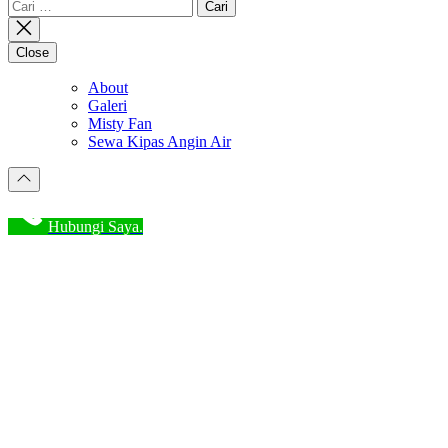
post:
Cari
untuk:
Close
About
Galeri
Misty Fan
Sewa Kipas Angin Air
Hubungi Saya.