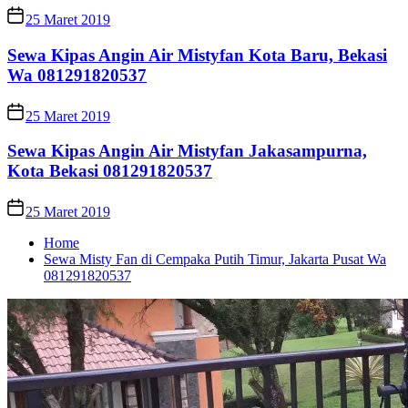
25 Maret 2019
Sewa Kipas Angin Air Mistyfan Kota Baru, Bekasi
Wa 081291820537
25 Maret 2019
Sewa Kipas Angin Air Mistyfan Jakasampurna,
Kota Bekasi 081291820537
25 Maret 2019
Home
Sewa Misty Fan di Cempaka Putih Timur, Jakarta Pusat Wa
081291820537