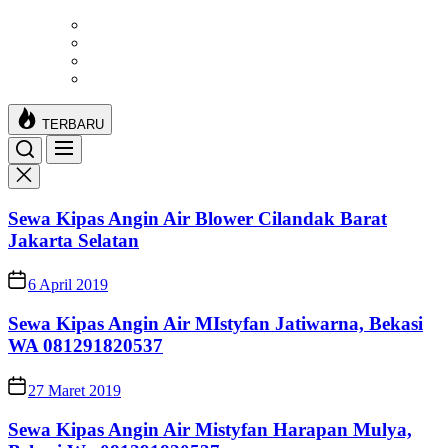
Skip
to
the
content
TERBARU
Sewa Kipas Angin Air Blower Cilandak Barat
Jakarta Selatan
6 April 2019
Sewa Kipas Angin Air MIstyfan Jatiwarna, Bekasi
WA 081291820537
27 Maret 2019
Sewa Kipas Angin Air Mistyfan Harapan Mulya,